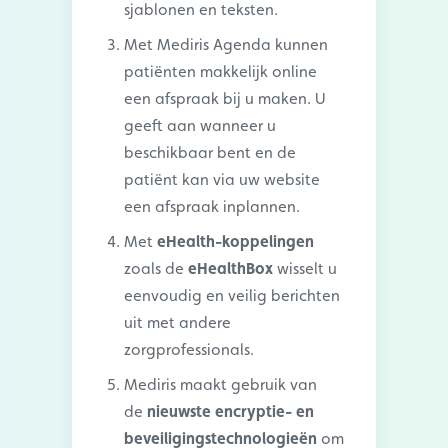
sjablonen en teksten.
Met Mediris Agenda kunnen
pati
ë
nten makkelijk
online
een afspraak bij u maken. U
geeft aan wanneer u
beschikbaar bent en de
pati
ë
nt kan via uw website
een afspraak inplannen.
Met
eHealth-koppelingen
zoals de
eHealthBox
wisselt u
eenvoudig en veilig berichten
uit met andere
zorgprofessionals.
Mediris maakt gebruik van
de
nieuwste encryptie- en
beveiligingstechnologieën
om